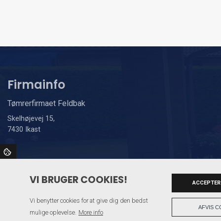
Firmainfo
Tømrerfirmaet Feldbak
Skelhøjevej 15,
7430 Ikast
VI BRUGER COOKIES!
ACCEPTER
Vi benytter cookies for at give dig den bedst
AFVIS C
mulige oplevelse.
More info
Copyright © 2026 - Tømrerfirmaet Feldbak
, CVR 40923659