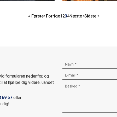
Første
« Første
Forrige
‹ Forrige
Side
1
Side
2
Side
3
Side
4
Næste
Næste ›
Sidste
Sidste »
side
side
side
side
yld formularen nedenfor, og
til at hjælpe dig videre, uanset
8 69 57
eller
a dig!