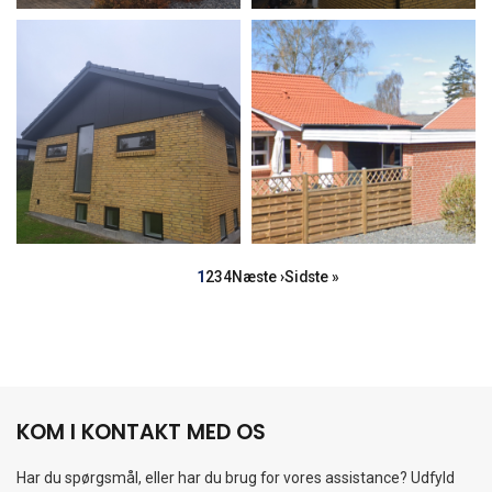
Sideinddeling
Side
Side
Side
Side
Næste
Sidste
1
2
3
4
Næste ›
Sidste »
side
side
KOM I KONTAKT MED OS
Har du spørgsmål, eller har du brug for vores assistance? Udfyld