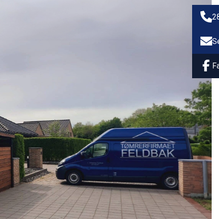
2
S
F