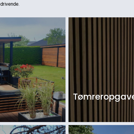
sdrivende.
Tømreropgav