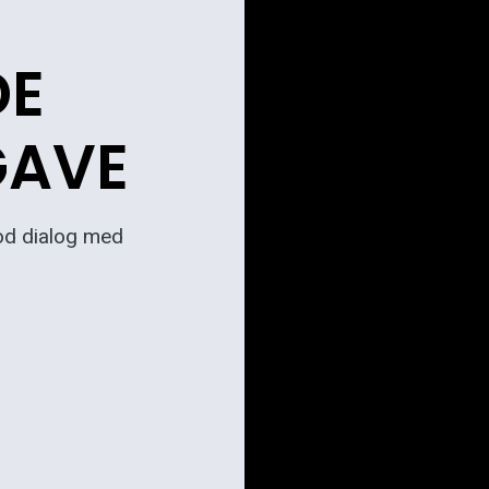
DE
GAVE
 god dialog med