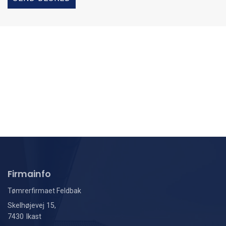
Firmainfo
Tømrerfirmaet Feldbak
Skelhøjevej 15,
7430 Ikast