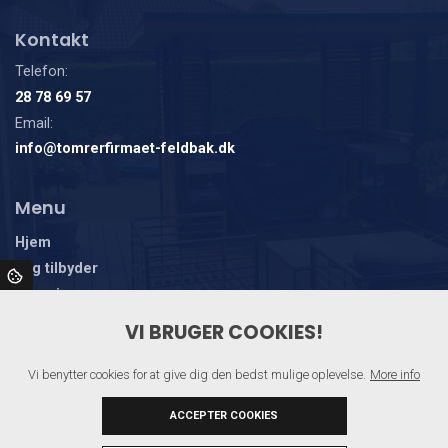
Kontakt
Telefon:
28 78 69 57
Email:
info@tomrerfirmaet-feldbak.dk
Menu
Hjem
Jeg tilbyder
Om mig
Galleri
VI BRUGER COOKIES!
Kontakt
Vi benytter cookies for at give dig den bedst mulige oplevelse.
More info
ACCEPTER COOKIES