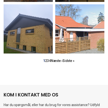
Sideinddeling
Side
Side
Side
Side
Næste
Sidste
1
2
3
4
Næste ›
Sidste »
side
side
KOM I KONTAKT MED OS
Har du spørgsmål, eller har du brug for vores assistance? Udfyld