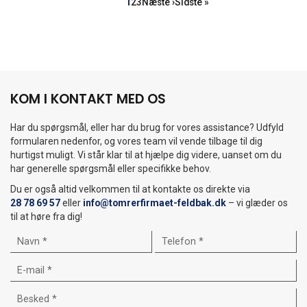
Side
Side
Side
Næste
Sidste
1
2
3
Næste ›
Sidste »
side
side
KOM I KONTAKT MED OS
Har du spørgsmål, eller har du brug for vores assistance? Udfyld
formularen nedenfor, og vores team vil vende tilbage til dig
hurtigst muligt. Vi står klar til at hjælpe dig videre, uanset om du
har generelle spørgsmål eller specifikke behov.
Du er også altid velkommen til at kontakte os direkte via
28 78 69 57
eller
info@tomrerfirmaet-feldbak.dk
– vi glæder os
til at høre fra dig!